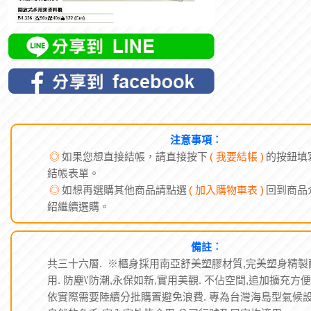
注意事項︰
◎
如果您想直接結帳，請直接按下
( 我要結帳 )
的按鈕填
結帳表單。
◎
如想再選購其他商品請點選
( 加入購物車表 )
回到商品
紹繼續選購。
備註︰
共三十六層. ※櫃身採用南亞舒美塑膠材質,完美塑身精製
用. 防塵\'防潮,永保如新,實用美觀. 不佔空間,追加擴充方便
依實際需要陸續分批購置避免浪費. 專為台灣海島型氣候設