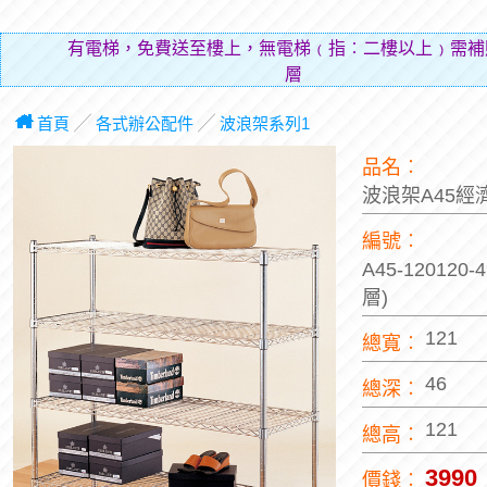
有電梯，免費送至樓上，無電梯﹙指︰二樓以上﹚需補
層費用（
首頁
╱
各式辦公配件
╱
波浪架系列1
品名︰
波浪架A45經
編號︰
A45-120120
層)
121
總寬︰
46
總深︰
121
總高︰
3990
價錢︰