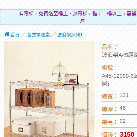
有電梯，免費送至樓上，無電梯﹙指︰二樓以上﹚需補
層費用（
首頁
╱
各式電腦桌
╱
波浪架系列1
品名︰
波浪架A45經
編號︰
A45-12090-
層)
121
總寬︰
46
總深︰
92
總高︰
3150
價錢︰