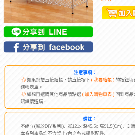
注意事項︰
◎
如果您想直接結帳，請直接按下
( 我要結帳 )
的按鈕填
結帳表單。
◎
如想再選購其他商品請點選
( 加入購物車表 )
回到商品
紹繼續選購。
備註︰
不組立(屬於DIY系列!). 寬121x 深45.5x 高91.5(Cm). ※
本系列產品均不含架上\'內之各式攝影配件.