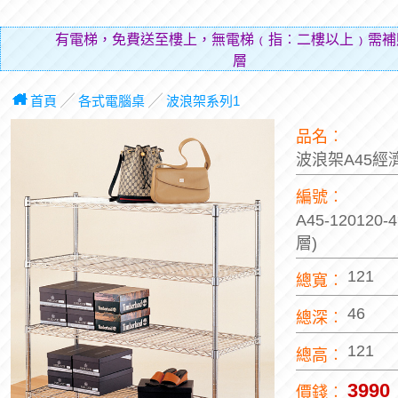
有電梯，免費送至樓上，無電梯﹙指︰二樓以上﹚需補
層費用（
首頁
╱
各式電腦桌
╱
波浪架系列1
品名︰
波浪架A45經
編號︰
A45-120120
層)
121
總寬︰
46
總深︰
121
總高︰
3990
價錢︰