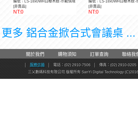
編號：LS-18x0WH白櫸木紋-示範情境
編號：LS-18x0WH白櫸木紋
[非賣品]
[非賣品]
NT:0
NT:0
更多 鋁合金掀合式會議桌 ..
關於我們
購物須知
訂單查詢
聯絡我
│
服務信箱
│
電話：(02) 2910-7506
│
傳真：(02) 2910-0205
三乂數碼科技有限公司 版權所有 SanYi Digital Technology (C)201