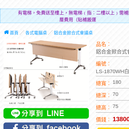
有電梯，免費送至樓上，無電梯﹙指︰二樓以上﹚需補
層費用（貼補搬運人的
首頁
╱
各式電腦桌
╱
鋁合金掀合式會議桌
品名︰
鋁合金掀合式
編號︰
LS-1870W
180
總寬︰
70
總深︰
75
總高︰
1380
價錢︰