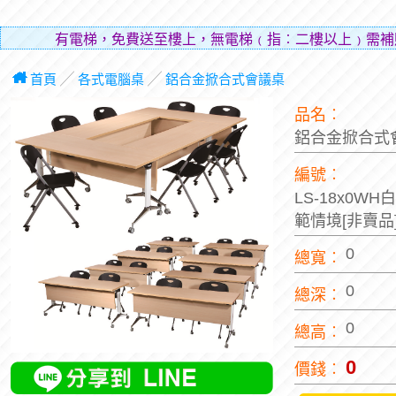
有電梯，免費送至樓上，無電梯﹙指︰二樓以上﹚需補
層費
首頁
╱
各式電腦桌
╱
鋁合金掀合式會議桌
品名︰
鋁合金掀合式
編號︰
LS-18x0W
範情境[非賣品
0
總寬︰
0
總深︰
0
總高︰
0
價錢︰