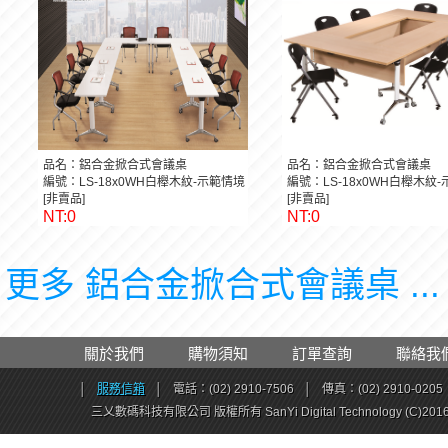
品名：鋁合金掀合式會議桌
品名：鋁合金掀合式會議桌
編號：LS-18x0WH白櫸木紋-示範情境
編號：LS-18x0WH白櫸木紋
[非賣品]
[非賣品]
NT:0
NT:0
更多 鋁合金掀合式會議桌 ..
關於我們
購物須知
訂單查詢
聯絡我
│
服務信箱
│
電話：(02) 2910-7506
│
傳真：(02) 2910-0205
三乂數碼科技有限公司 版權所有 SanYi Digital Technology (C)201