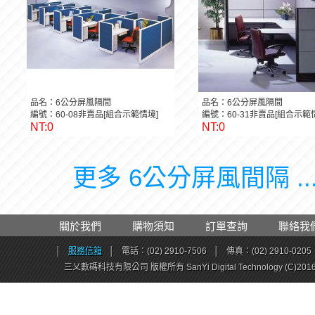
品名：6公分屏風隔間
品名：6公分屏風隔間
編號：60-08非賣品[組合示範情境]
編號：60-31非賣品[組合示範
NT:0
NT:0
更多 6公分屏風間隔 ..
關於我們
購物須知
訂單查詢
聯絡我
│
服務信箱
│
電話：(02) 2910-7506
│
傳真：(02) 2910-0205
三乂數碼科技有限公司 版權所有 SanYi Digital Technology (C)201