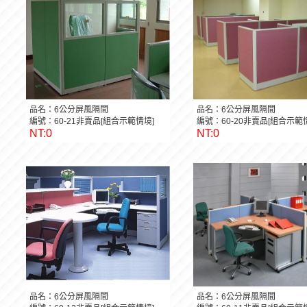
品名：6公分屏風隔間
品名：6公分屏風隔間
編號：60-21非賣品[組合示範情境]
編號：60-20非賣品[組合示範
NT:0
NT:0
品名：6公分屏風隔間
品名：6公分屏風隔間