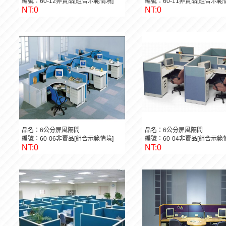
編號：60-12非賣品[組合示範情境]
編號：60-11非賣品[組合示範
NT:0
NT:0
品名：6公分屏風隔間
品名：6公分屏風隔間
編號：60-06非賣品[組合示範情境]
編號：60-04非賣品[組合示範
NT:0
NT:0