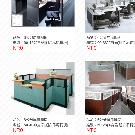
品名：6公分屏風隔間
品名：6公分屏風隔間
編號：60-42非賣品[組合示範情境]
編號：60-33非賣品[組合示範
NT:0
NT:0
品名：6公分屏風隔間
品名：6公分屏風隔間
編號：60-40非賣品[組合示範情境]
編號：60-28非賣品[組合示範
NT:0
NT:0