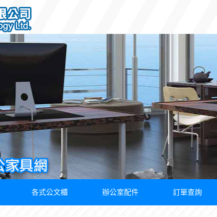
各式公文櫃
辦公室配件
訂單查詢