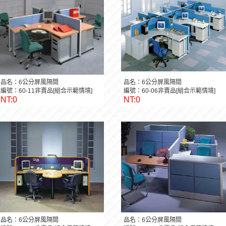
品名：6公分屏風隔間
品名：6公分屏風隔間
編號：60-11非賣品[組合示範情境]
編號：60-06非賣品[組合示範情境]
NT:0
NT:0
品名：6公分屏風隔間
品名：6公分屏風隔間