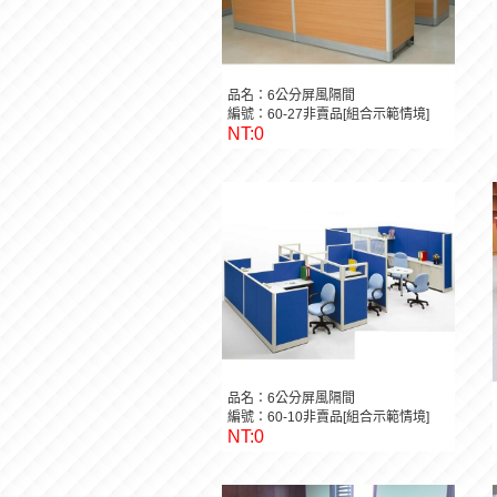
品名：6公分屏風隔間
編號：60-27非賣品[組合示範情境]
NT:0
品名：6公分屏風隔間
編號：60-10非賣品[組合示範情境]
NT:0