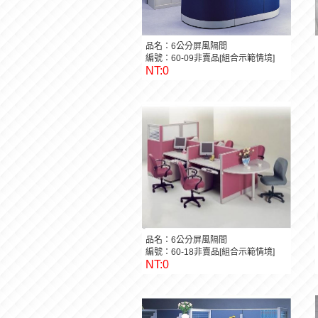
品名：6公分屏風隔間
編號：60-09非賣品[組合示範情境]
NT:0
品名：6公分屏風隔間
編號：60-18非賣品[組合示範情境]
NT:0