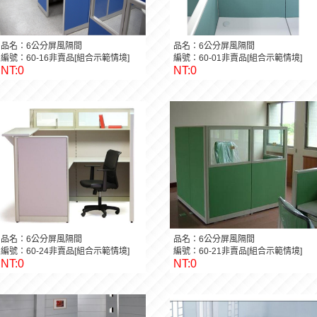
品名：6公分屏風隔間
品名：6公分屏風隔間
編號：60-16非賣品[組合示範情境]
編號：60-01非賣品[組合示範情境]
NT:0
NT:0
品名：6公分屏風隔間
品名：6公分屏風隔間
編號：60-24非賣品[組合示範情境]
編號：60-21非賣品[組合示範情境]
NT:0
NT:0