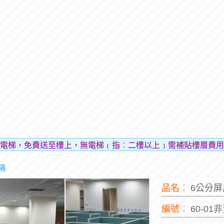
送至樓上，無電梯﹙指︰二樓以上﹚需補貼樓層費用（貼補搬運
隔
品名︰
6公分
編號︰
60-0