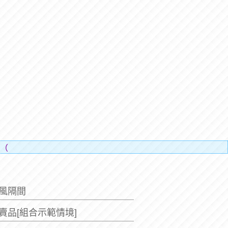
人的辛勞）。
屏風隔間
1非賣品[組合示範情境]