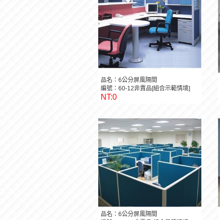
品名：6公分屏風隔間
編號：60-12非賣品[組合示範情境]
NT:0
品名：6公分屏風隔間