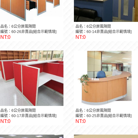
品名：6公分屏風隔間
品名：6公分屏風隔間
編號：60-26非賣品[組合示範情境]
編號：60-14非賣品[組合示範情境]
NT:0
NT:0
品名：6公分屏風隔間
品名：6公分屏風隔間
編號：60-17非賣品[組合示範情境]
編號：60-25非賣品[組合示範情境]
NT:0
NT:0