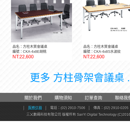
品名：方柱木質會議桌
品名：方柱木質會議桌
編號：CKA-4x8E胡桃
編號：CKA-4x8S水波紋
NT:22,600
NT:22,600
更多 方柱骨架會議桌 .
關於我們
購物須知
訂單查詢
聯絡我
│
服務信箱
│
電話：(02) 2910-7506
│
傳真：(02) 2910-0205
三乂數碼科技有限公司 版權所有 SanYi Digital Technology (C)201