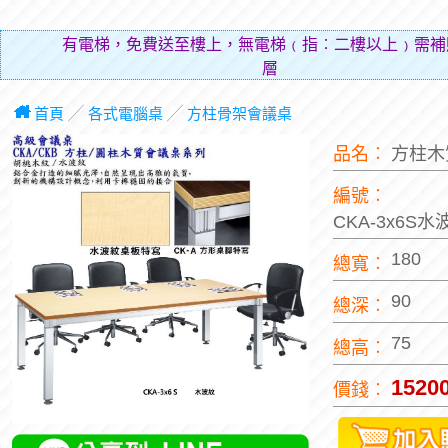
有電梯，免費送至樓上，無電梯﹙指︰二樓以上﹚需補
層費用（貼
首頁
╱
各式電腦桌
╱
方柱骨架會議桌
品名︰
方柱木
編號︰
CKA-3x6S
180
總寬︰
90
總深︰
75
總高︰
1520
價錢︰