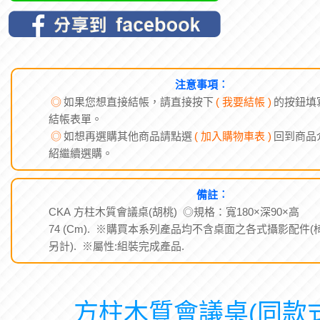
注意事項︰
◎
如果您想直接結帳，請直接按下
( 我要結帳 )
的按鈕填
結帳表單。
◎
如想再選購其他商品請點選
( 加入購物車表 )
回到商品
紹繼續選購。
備註︰
CKA 方柱木質會議桌(胡桃) ◎規格：寬180×深90×高
74 (Cm). ※購買本系列產品均不含桌面之各式攝影配件(
另計). ※屬性:組裝完成產品.
方柱木質會議桌(同款式