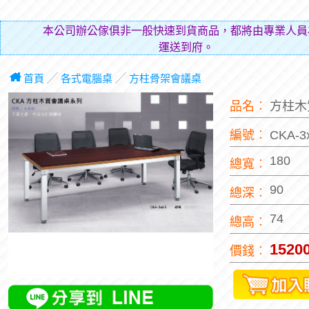
本網
首頁
╱
各式電腦桌
╱
方柱骨架會議桌
品名︰
方柱木
編號︰
CKA-
180
總寬︰
90
總深︰
74
總高︰
1520
價錢︰