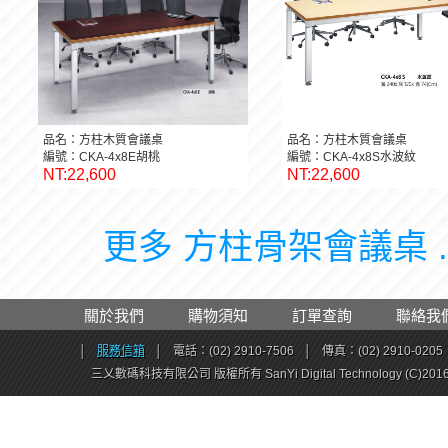
品名：方柱木質會議桌
品名：方柱木質會議桌
編號：CKA-4x8E胡桃
編號：CKA-4x8S水波紋
NT:22,600
NT:22,600
更多 方柱骨架會議桌 .
關於我們
購物須知
訂單查詢
聯絡我
│
服務信箱
│
電話：(02) 2910-7506
│
傳真：(02) 2910-0205
三乂數碼科技有限公司 版權所有 SanYi Digital Technology (C)201