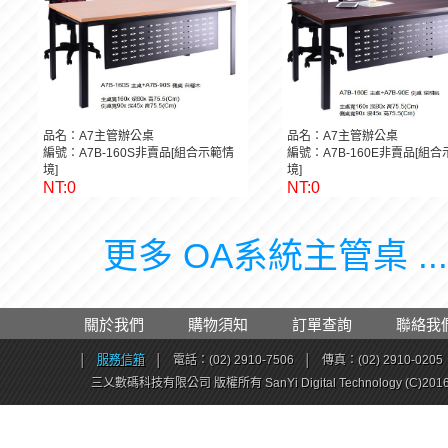
品名：A7主管辦公桌
品名：A7主管辦公桌
編號：A7B-160S非賣品[組合示範情
編號：A7B-160E非賣品[組
境]
境]
NT:0
NT:0
更多 OA系統主管桌 ..
關於我們
購物須知
訂單查詢
聯絡我
│
服務信箱
│
電話：(02) 2910-7506
│
傳真：(02) 2910-0205
三乂數碼科技有限公司 版權所有 SanYi Digital Technology (C)201