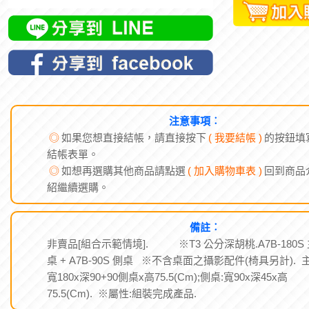
注意事項︰
◎
如果您想直接結帳，請直接按下
( 我要結帳 )
的按鈕填
結帳表單。
◎
如想再選購其他商品請點選
( 加入購物車表 )
回到商品
紹繼續選購。
備註︰
非賣品[組合示範情境]. ※T3 公分深胡桃.A7B-180S
桌 + A7B-90S 側桌 ※不含桌面之攝影配件(椅具另計). 
寬180x深90+90側桌x高75.5(Cm);側桌:寬90x深45x高
75.5(Cm). ※屬性:組裝完成產品.