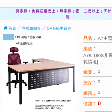
有電梯，免費送至樓上，無電梯﹙指︰二樓以上﹚需補
層費用（
首頁
╱
各式電腦桌
╱
OA系統主管桌
品名︰
A7主
編號︰
A7B-180S
範情境]
0
總寬︰
0
總深︰
0
總高︰
0
價錢︰