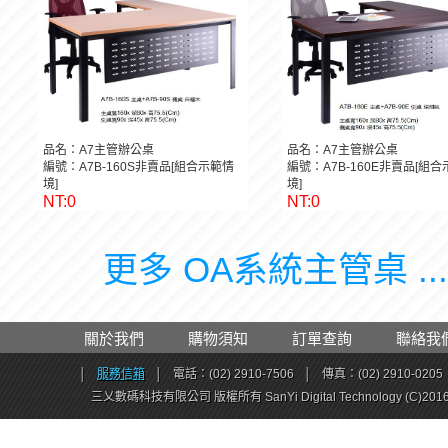
品名：A7主管辦公桌
品名：A7主管辦公桌
編號：A7B-160S非賣品[組合示範情
編號：A7B-160E非賣品[組
境]
境]
NT:0
NT:0
更多 OA系統主管桌 ..
關於我們
購物須知
訂單查詢
聯絡我
│
服務信箱
│
電話：(02) 2910-7506
│
傳真：(02) 2910-0205
三乂數碼科技有限公司 版權所有 SanYi Digital Technology (C)201