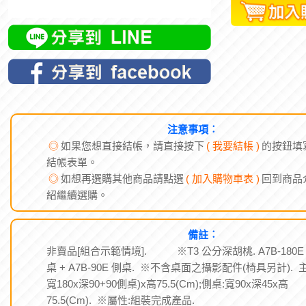
注意事項︰
◎
如果您想直接結帳，請直接按下
( 我要結帳 )
的按鈕填
結帳表單。
◎
如想再選購其他商品請點選
( 加入購物車表 )
回到商品
紹繼續選購。
備註︰
非賣品[組合示範情境]. ※T3 公分深胡桃. A7B-180E
桌 + A7B-90E 側桌. ※不含桌面之攝影配件(椅具另計). 
寬180x深90+90側桌)x高75.5(Cm);側桌:寬90x深45x高
75.5(Cm). ※屬性:組裝完成產品.