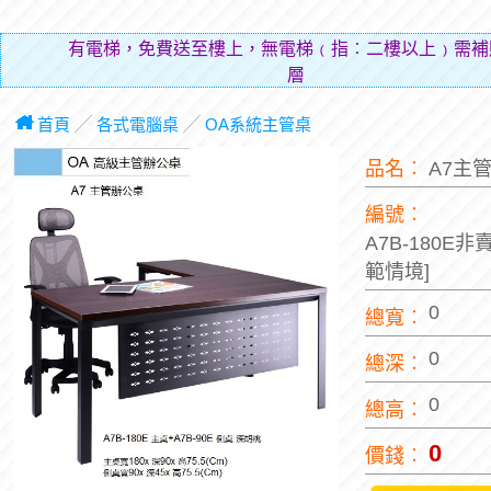
有電梯，免費送至樓上，無電梯﹙指︰二樓以上﹚需補
層費用（
首頁
╱
各式電腦桌
╱
OA系統主管桌
品名︰
A7主
編號︰
A7B-180E
範情境]
0
總寬︰
0
總深︰
0
總高︰
0
價錢︰