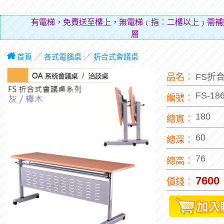
有電梯，免費送至樓上，無電梯﹙指︰二樓以上﹚需補
層費用（
首頁
╱
各式電腦桌
╱
折合式會議桌
品名︰
FS折
FS-18
編號︰
180
總寬︰
60
總深︰
76
總高︰
7600
價錢︰