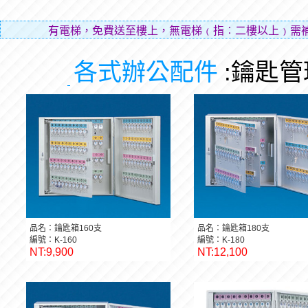
有電梯，免費送至樓上，無電梯﹙指︰二樓以上﹚需補
層費
各式辦公配件
:鑰匙
品名：鑰匙箱160支
品名：鑰匙箱180支
編號：K-160
編號：K-180
NT:9,900
NT:12,100