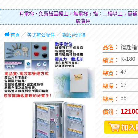
有電梯，免費送至樓上，無電梯﹙指︰二樓以上﹚需補
層費用（貼補搬
首頁
╱
各式辦公配件
╱
鑰匙管理箱
品名︰
鑰匙箱
K-180
編號︰
47
總寬︰
17
總深︰
55
總高︰
1210
價錢︰