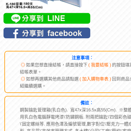
注意事項︰
◎
如果您想直接結帳，請直接按下
( 我要結帳 )
的按鈕填
結帳表單。
◎
如想再選購其他商品請點選
( 加入購物車表 )
回到商品
紹繼續選購。
備註︰
鋼製鑰匙管理箱(乳白色). 寬47x深16.5x高55(Cm). ※整
用乳白色電腦靜電烤漆\'防鏽鋼板. 附兩把鑰匙\'四個彩色
\'固定螺絲等. 應用色澤及編號管理,數字對位\'壓克力一體
形. 高品質\'高效率管理方式. 各大樓\'公司\'工廠\'學校\'家