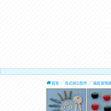
有電梯，
首頁
╱
各式辦公配件
╱
鑰匙管理