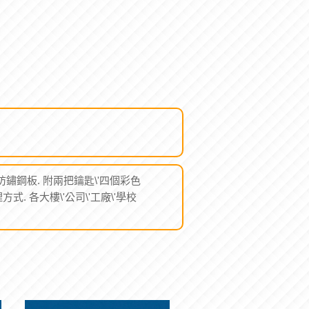
'防鏽鋼板. 附兩把鑰匙\'四個彩色
. 各大樓\'公司\'工廠\'學校