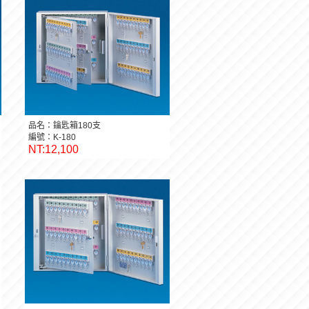
品名：鑰匙箱180支
編號：K-180
NT:12,100