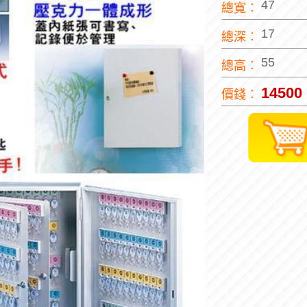
47
總寬︰
17
總深︰
55
總高︰
14500
價錢︰