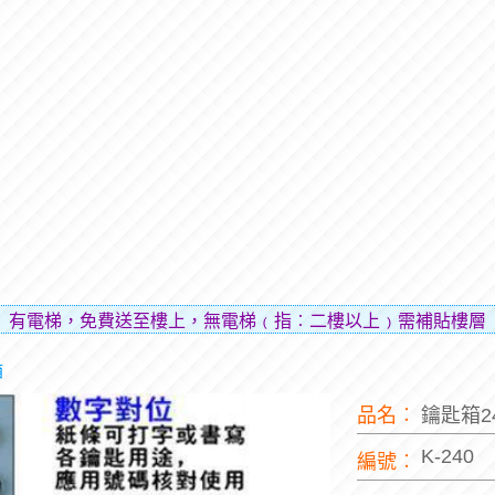
免費送至樓上，無電梯﹙指︰二樓以上﹚需補貼樓層費用（貼補
箱
品名︰
鑰匙箱2
K-240
編號︰