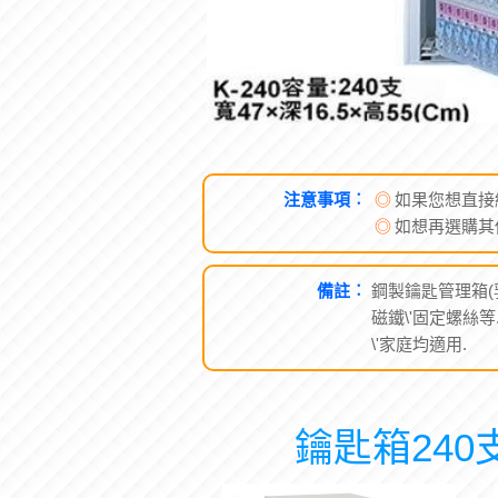
注意事項︰
◎
如果您想直接
◎
如想再選購其
備註︰
鋼製鑰匙管理箱(乳
磁鐵\'固定螺絲等
\'家庭均適用.
鑰匙箱240