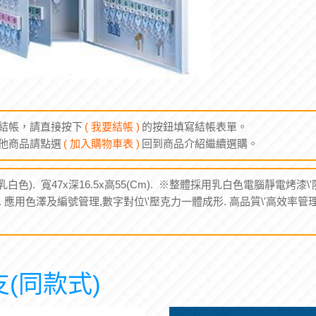
結帳，請直接按下
( 我要結帳 )
的按鈕填寫結帳表單。
他商品請點選
( 加入購物車表 )
回到商品介紹繼續選購。
白色). 寬47x深16.5x高55(Cm). ※整體採用乳白色電腦靜電烤漆\
. 應用色澤及編號管理,數字對位\'壓克力一體成形. 高品質\'高效率管理方式
支(同款式)