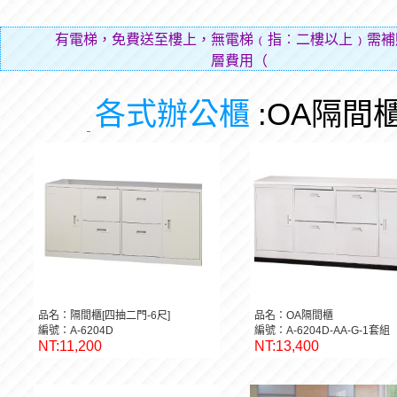
有電梯，免費送至樓上，無電梯﹙指︰二樓以上﹚需補
層費用（貼補搬運人的
各式辦公櫃
:OA隔間
品名：隔間櫃[四抽二門-6尺]
品名：OA隔間櫃
編號：A-6204D
編號：A-6204D-AA-G-1套組
NT:11,200
NT:13,400