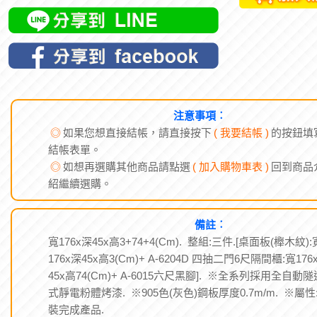
注意事項︰
◎
如果您想直接結帳，請直接按下
( 我要結帳 )
的按鈕填
結帳表單。
◎
如想再選購其他商品請點選
( 加入購物車表 )
回到商品
紹繼續選購。
備註︰
寬176x深45x高3+74+4(Cm). 整組:三件.[桌面板(櫸木紋):
176x深45x高3(Cm)+ A-6204D 四抽二門6尺隔間櫃:寬176
45x高74(Cm)+ A-6015六尺黑腳]. ※全系列採用全自動隧
式靜電粉體烤漆. ※905色(灰色)鋼板厚度0.7m/m. ※屬性
裝完成產品.