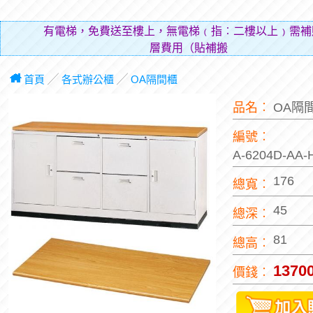
有電梯，免費送至樓上，無電梯﹙指︰二樓以上﹚需補
層費用（貼補搬運人
首頁
╱
各式辦公櫃
╱
OA隔間櫃
品名︰
OA隔
編號︰
A-6204D-AA
176
總寬︰
45
總深︰
81
總高︰
1370
價錢︰