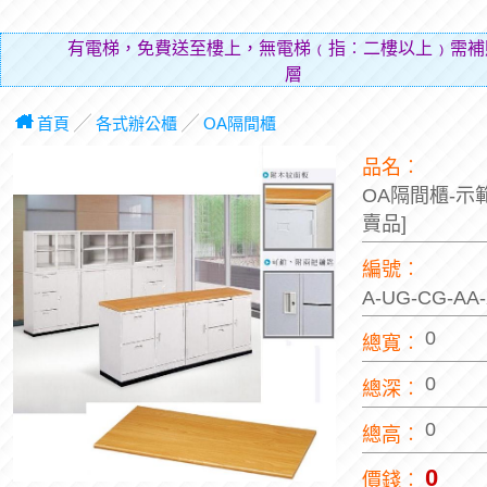
有電梯，免費送至樓上，無電梯﹙指︰二樓以上﹚需補
層費用
首頁
╱
各式辦公櫃
╱
OA隔間櫃
品名︰
OA隔間櫃-示
賣品]
編號︰
A-UG-CG-A
0
總寬︰
0
總深︰
0
總高︰
0
價錢︰