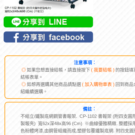
注意事項︰
◎
如果您想直接結帳，請直接按下
( 我要結帳 )
的按鈕填
結帳表單。
◎
如想再選購其他商品請點選
( 加入購物車表 )
回到商品
紹繼續選購。
備註︰
不組立/鐵製底網鋼管書報架. CP-1102 書報架 (附四支圓
製報夾) 寬62x深48x高96 (Cm) ※曲線優雅精緻. 整體採
色粉體烤漆,由鋼管組織而成,塑膠包覆鐵製底網. 附四支圓