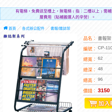
有電梯，免費送至樓上，無電梯﹙指︰二樓以上﹚需補
層費用（貼補搬運人的辛勞）。
首頁
╱
各式辦公配件
╱
書報/雜誌架
品名︰
書報
CP-11
編號︰
62
總寬︰
48
總深︰
96
總高︰
3150
價錢︰