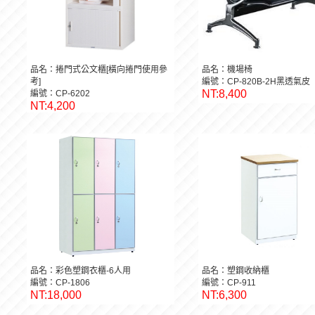
品名：捲門式公文櫃[橫向捲門使用參
品名：機場椅
考]
編號：CP-820B-2H黑透氣皮
NT:8,400
編號：CP-6202
NT:4,200
品名：彩色塑鋼衣櫃-6人用
品名：塑鋼收納櫃
編號：CP-1806
編號：CP-911
NT:18,000
NT:6,300