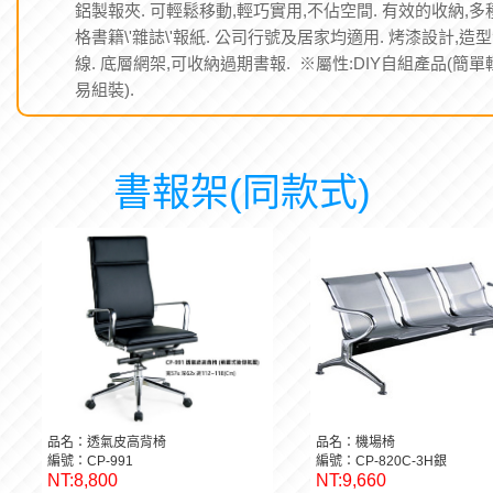
鋁製報夾. 可輕鬆移動,輕巧實用,不佔空間. 有效的收納,多
格書籍\'雜誌\'報紙. 公司行號及居家均適用. 烤漆設計,造
線. 底層網架,可收納過期書報. ※屬性:DIY自組產品(簡單
易組裝).
書報架(同款式)
品名：透氣皮高背椅
品名：機場椅
編號：CP-991
編號：CP-820C-3H銀
NT:8,800
NT:9,660