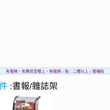
有電梯，免費送至樓上，無電梯﹙指︰二樓以上﹚需補貼樓層費
件
:書報/雜誌架