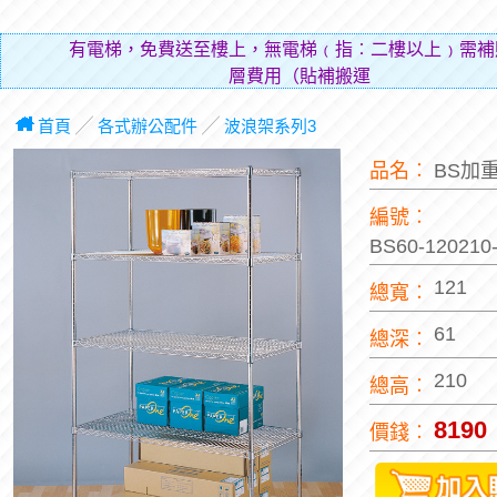
有電梯，免費送至樓上，無電梯﹙指︰二樓以上﹚需補
層費用（貼補搬運人的
首頁
╱
各式辦公配件
╱
波浪架系列3
品名︰
BS加
編號︰
BS60-12021
121
總寬︰
61
總深︰
210
總高︰
8190
價錢︰