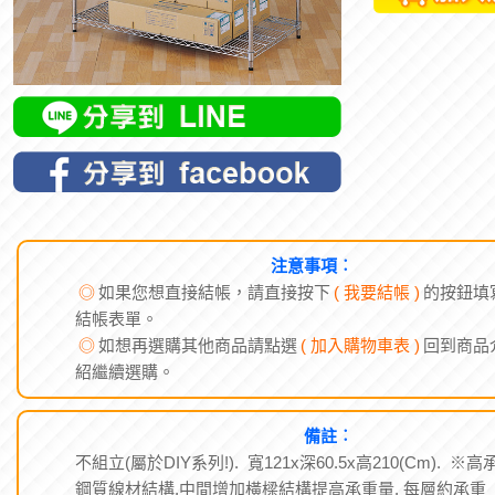
注意事項︰
◎
如果您想直接結帳，請直接按下
( 我要結帳 )
的按鈕填
結帳表單。
◎
如想再選購其他商品請點選
( 加入購物車表 )
回到商品
紹繼續選購。
備註︰
不組立(屬於DIY系列!). 寬121x深60.5x高210(Cm). ※高
鋼質線材結構,中間增加橫樑結構提高承重量. 每層約承重