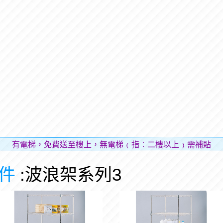
電梯，免費送至樓上，無電梯﹙指︰二樓以上﹚需補貼樓層費用
件
:波浪架系列3