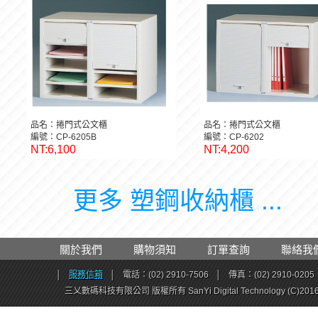
品名：捲門式公文櫃
品名：捲門式公文櫃
編號：CP-6205B
編號：CP-6202
NT:6,100
NT:4,200
更多 塑鋼收納櫃 ...
關於我們
購物須知
訂單查詢
聯絡我
│
服務信箱
│
電話：(02) 2910-7506
│
傳真：(02) 2910-0205
三乂數碼科技有限公司 版權所有 SanYi Digital Technology (C)201