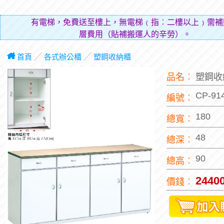
有電梯，免費送至樓上，無電梯﹙指︰二樓以上﹚需補
層費用（貼補搬運人的辛勞）。
首頁
╱
各式辦公櫃
╱
塑鋼收納櫃
品名︰
塑鋼收
CP-91
編號︰
180
總寬︰
48
總深︰
90
總高︰
2440
價錢︰