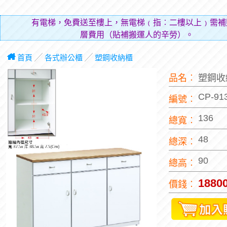
有電梯，免費送至樓上，無電梯﹙指︰二樓以上﹚需補
層費用（貼補搬運人的辛勞）。
首頁
╱
各式辦公櫃
╱
塑鋼收納櫃
品名︰
塑鋼收
CP-91
編號︰
136
總寬︰
48
總深︰
90
總高︰
1880
價錢︰