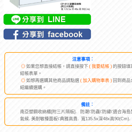
注意事項︰
◎
如果您想直接結帳，請直接按下
( 我要結帳 )
的按鈕填
結帳表單。
◎
如想再選購其他商品請點選
( 加入購物車表 )
回到商品
紹繼續選購。
備註︰
南亞塑鋼收納櫃[附三片隔板]. 防潮\'防蟲\'防繡\'適合海島
氣候. 美耐敏檯面板\'典雅高貴. 寬135.5x深48x高90(Cm).