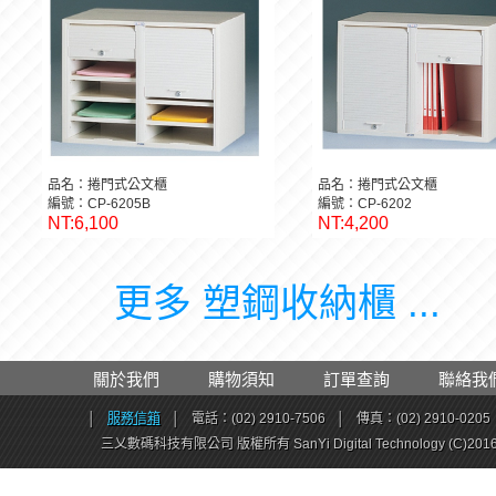
品名：捲門式公文櫃
品名：捲門式公文櫃
編號：CP-6205B
編號：CP-6202
NT:6,100
NT:4,200
更多 塑鋼收納櫃 ...
關於我們
購物須知
訂單查詢
聯絡我
│
服務信箱
│
電話：(02) 2910-7506
│
傳真：(02) 2910-0205
三乂數碼科技有限公司 版權所有 SanYi Digital Technology (C)201