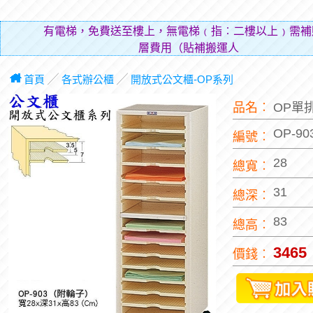
有電梯，免費送至樓上，無電梯﹙指︰二樓以上﹚需補
層費用（貼補搬運人的辛勞）
首頁
╱
各式辦公櫃
╱
開放式公文櫃-OP系列
品名︰
OP單
OP-90
編號︰
28
總寬︰
31
總深︰
83
總高︰
3465
價錢︰