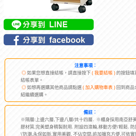
注意事項︰
◎
如果您想直接結帳，請直接按下
( 我要結帳 )
的按鈕填
結帳表單。
◎
如想再選購其他商品請點選
( 加入購物車表 )
回到商品
紹繼續選購。
備註︰
※隔層:上邊六層,下邊八層/共十四層. ※櫃身採用南亞舒
膠材質,完美塑身精製耐用. 附設四滾輪,移動方便\'輕鬆. 防
\'防潮,永保如新,實用美觀. 不佔空間,追加擴充方便,可依實