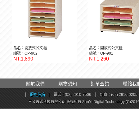
品名：開放式公文櫃
品名：開放式公文櫃
編號：OP-902
編號：OP-901
NT:1,890
NT:1,260
關於我們
購物須知
訂單查詢
聯絡我
│
服務信箱
│
電話：(02) 2910-7506
│
傳真：(02) 2910-0205
三乂數碼科技有限公司 版權所有 SanYi Digital Technology (C)201