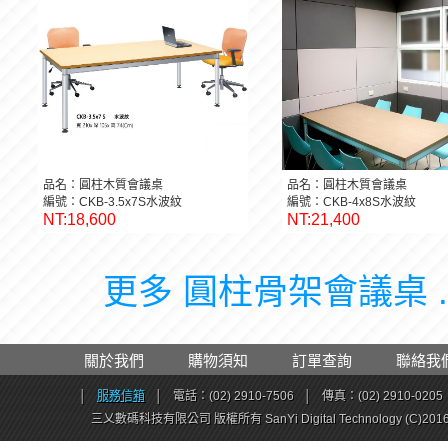
品名：圓柱木質會議桌
品名：圓柱木質會議桌
編號：CKB-3.5x7S水波紋
編號：CKB-4x8S水波紋
NT:18,600
NT:21,400
更多 圓柱骨架會議桌 .
關於我們
購物須知
訂單查詢
聯絡我
│
服務信箱
│
電話：(02) 2910-7506
│
傳真：(02) 2910-0205
三乂數碼科技有限公司 版權所有 SanYi Digital Technology (C)201