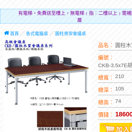
有電梯，免費送至樓上，無電梯﹙指︰二樓以上﹚需補
層費用（貼
首頁
╱
各式電腦桌
╱
圓柱骨架會議桌
品名︰
圓柱木
編號︰
CKB-3.5x7
210
總寬︰
105
總深︰
74
總高︰
1860
價錢︰