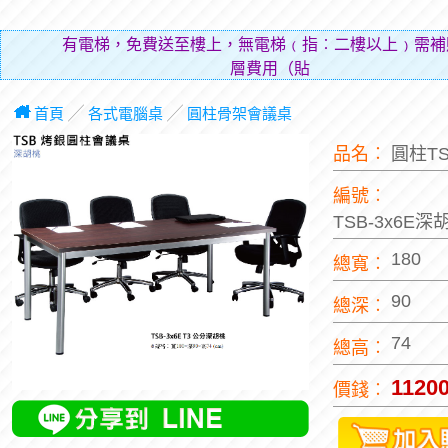
有電梯，免費送至樓上，無電梯﹙指︰二樓以上﹚需補
層費用（貼補搬運人的
首頁
╱
各式電腦桌
╱
圓柱骨架會議桌
品名︰
圓柱T
編號︰
TSB-3x6E深
180
總寬︰
90
總深︰
74
總高︰
1120
價錢︰