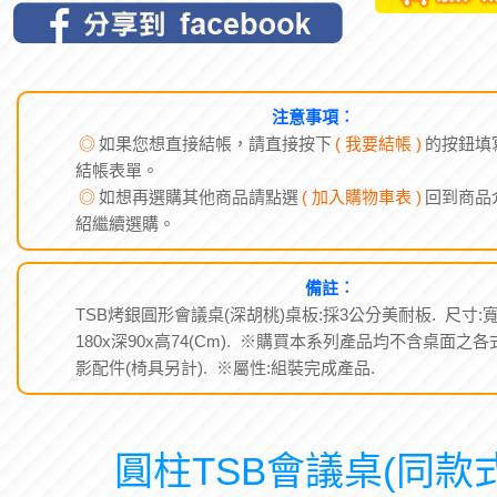
注意事項︰
◎
如果您想直接結帳，請直接按下
( 我要結帳 )
的按鈕填
結帳表單。
◎
如想再選購其他商品請點選
( 加入購物車表 )
回到商品
紹繼續選購。
備註︰
TSB烤銀圓形會議桌(深胡桃)桌板:採3公分美耐板. 尺寸:
180x深90x高74(Cm). ※購買本系列產品均不含桌面之各
影配件(椅具另計). ※屬性:組裝完成產品.
圓柱TSB會議桌(同款式