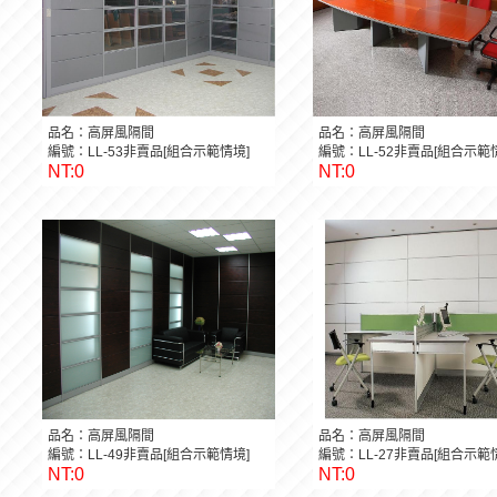
品名：高屏風隔間
品名：高屏風隔間
編號：LL-53非賣品[組合示範情境]
編號：LL-52非賣品[組合示範
NT:0
NT:0
品名：高屏風隔間
品名：高屏風隔間
編號：LL-49非賣品[組合示範情境]
編號：LL-27非賣品[組合示範
NT:0
NT:0