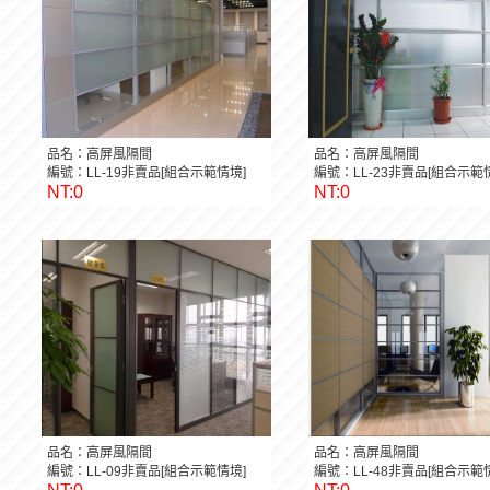
品名：高屏風隔間
品名：高屏風隔間
編號：LL-19非賣品[組合示範情境]
編號：LL-23非賣品[組合示範
NT:0
NT:0
品名：高屏風隔間
品名：高屏風隔間
編號：LL-09非賣品[組合示範情境]
編號：LL-48非賣品[組合示範