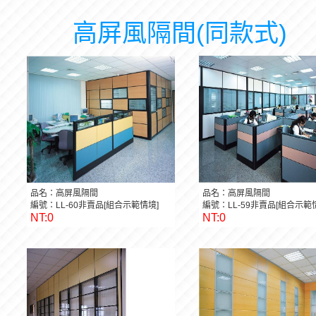
高屏風隔間(同款式)
品名：高屏風隔間
品名：高屏風隔間
編號：LL-60非賣品[組合示範情境]
編號：LL-59非賣品[組合示範
NT:0
NT:0