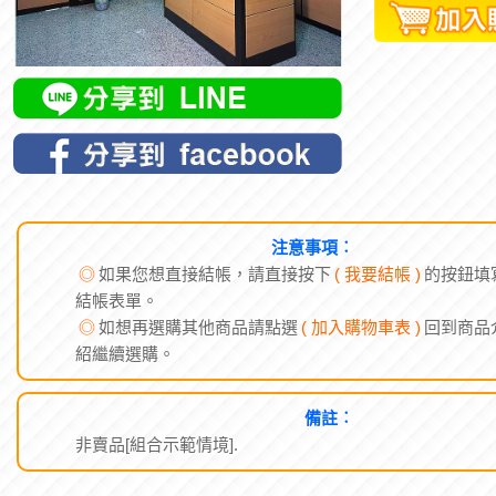
注意事項︰
◎
如果您想直接結帳，請直接按下
( 我要結帳 )
的按鈕填
結帳表單。
◎
如想再選購其他商品請點選
( 加入購物車表 )
回到商品
紹繼續選購。
備註︰
非賣品[組合示範情境].