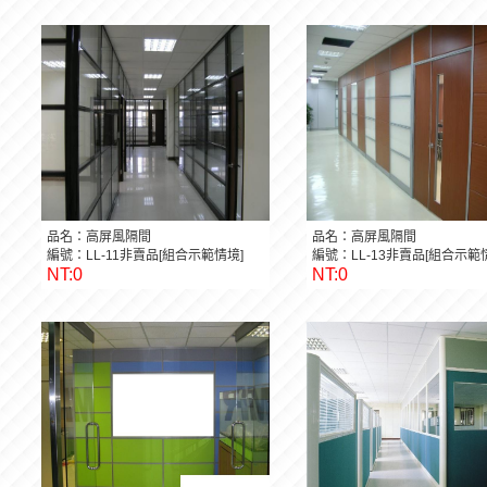
品名：高屏風隔間
品名：高屏風隔間
編號：LL-11非賣品[組合示範情境]
編號：LL-13非賣品[組合示範
NT:0
NT:0