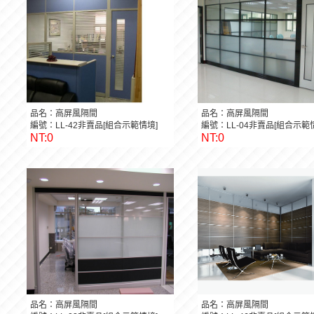
品名：高屏風隔間
品名：高屏風隔間
編號：LL-42非賣品[組合示範情境]
編號：LL-04非賣品[組合示範
NT:0
NT:0
品名：高屏風隔間
品名：高屏風隔間