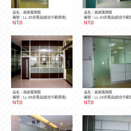
品名：高屏風隔間
品名：高屏風隔間
編號：LL-35非賣品[組合示範情境]
編號：LL-43非賣品[組合示範
NT:0
NT:0
品名：高屏風隔間
品名：高屏風隔間
編號：LL-06非賣品[組合示範情境]
編號：LL-24非賣品[組合示範
NT:0
NT:0