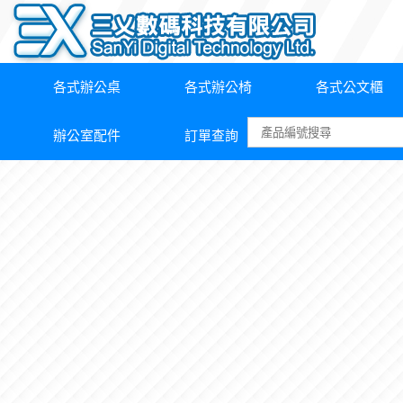
各式辦公桌
各式辦公椅
各式公文櫃
辦公室配件
訂單查詢