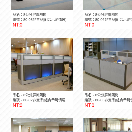
品名：8公分屏風隔間
品名：8公分屏風隔間
編號：80-08非賣品[組合示範情境]
編號：80-06非賣品[組合示範
NT:0
NT:0
品名：8公分屏風隔間
品名：8公分屏風隔間
編號：80-02非賣品[組合示範情境]
編號：80-03非賣品[組合示範
NT:0
NT:0