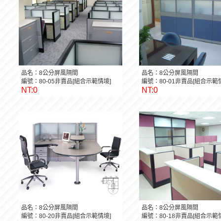
品名：8公分屏風隔間
品名：8公分屏風隔間
編號：80-05非賣品[組合示範情境]
編號：80-01非賣品[組合示範
NT:0
NT:0
品名：8公分屏風隔間
品名：8公分屏風隔間
編號：80-20非賣品[組合示範情境]
編號：80-18非賣品[組合示範