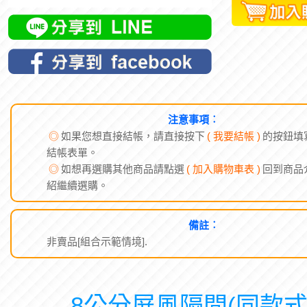
注意事項︰
◎
如果您想直接結帳，請直接按下
( 我要結帳 )
的按鈕填
結帳表單。
◎
如想再選購其他商品請點選
( 加入購物車表 )
回到商品
紹繼續選購。
備註︰
非賣品[組合示範情境].
8公分屏風隔間(同款式