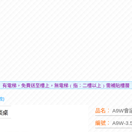
，免費送至樓上，無電梯﹙指︰二樓以上﹚需補貼樓層費用（貼
款)
品名︰
A9W會
編號︰
A9W-3