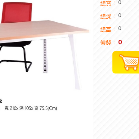
0
總寬︰
0
總深︰
0
總高︰
0
價錢︰