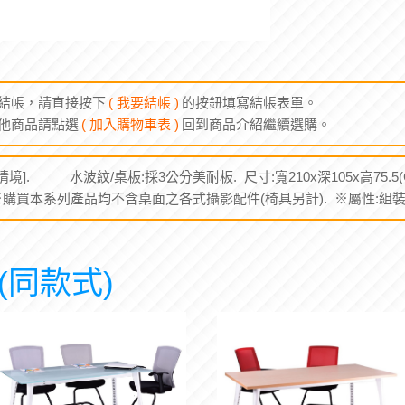
結帳，請直接按下
( 我要結帳 )
的按鈕填寫結帳表單。
他商品請點選
( 加入購物車表 )
回到商品介紹繼續選購。
境]. 水波紋/桌板:採3公分美耐板. 尺寸:寬210x深105x高75.5
※購買本系列產品均不含桌面之各式攝影配件(椅具另計). ※屬性:組裝
(同款式)