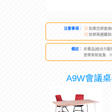
注意事項︰
◎
如果您想直接
◎
如想再選購其
備註︰
非賣品[組合示範情
室帶來新氣象. 
A9W會議桌