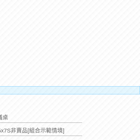
補搬運
議桌
.5x7S非賣品[組合示範情境]