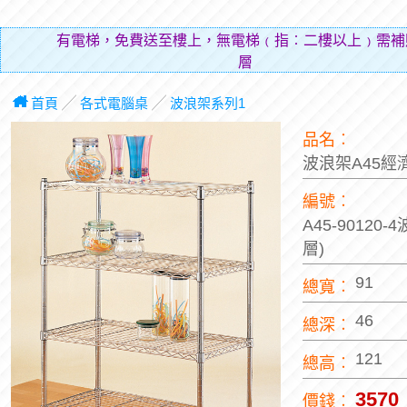
有電梯，免費送至樓上，無電梯﹙指︰二樓以上﹚需補
層費用（
首頁
╱
各式電腦桌
╱
波浪架系列1
品名︰
波浪架A45經
編號︰
A45-90120-
層)
91
總寬︰
46
總深︰
121
總高︰
3570
價錢︰