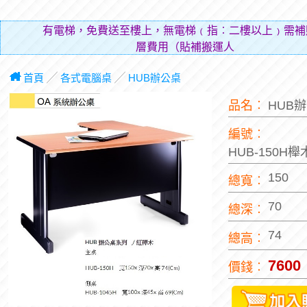
有電梯，免費送至樓上，無電梯﹙指︰二樓以上﹚需補
層費用（貼補搬運人的辛勞）
首頁
╱
各式電腦桌
╱
HUB辦公桌
品名︰
HUB
編號︰
HUB-150H
150
總寬︰
70
總深︰
74
總高︰
7600
價錢︰