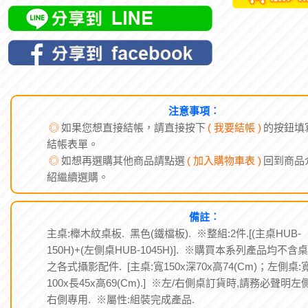
注意事項︰
◎
如果您想直接結帳，請直接按下
( 我要結帳 )
的按鈕填
結帳表單。
◎
如想再選購其他商品請點選
( 加入購物車表 )
回到商品
紹繼續選購。
備註︰
主桌:櫸木紋桌板. 黑色(鐵檔板). ※整組:2件.[(主桌HUB-
150H)+(左側桌HUB-1045H)]. ※購買本系列產品均不含
之各式攝影配件. [主桌:寬150x深70x高74(Cm)；左側桌:
100x長45x高69(Cm).] ※左/右側桌訂貨時,請務必聲明左
右側專用. ※屬性:組裝完成產品.