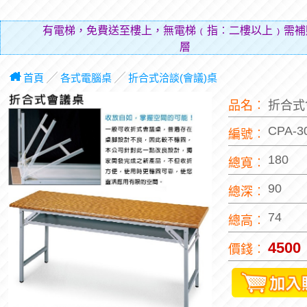
有電梯，免費送至樓上，無電梯﹙指︰二樓以上﹚需補
層費用（
首頁
╱
各式電腦桌
╱
折合式洽談(會議)桌
品名︰
折合式
CPA-3
編號︰
180
總寬︰
90
總深︰
74
總高︰
4500
價錢︰