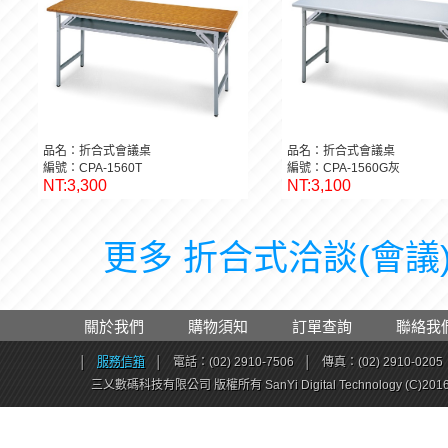
品名：折合式會議桌
品名：折合式會議桌
編號：CPA-1560T
編號：CPA-1560G灰
NT:3,300
NT:3,100
更多 折合式洽談(會議)桌
關於我們
購物須知
訂單查詢
聯絡我
│
服務信箱
│
電話：(02) 2910-7506
│
傳真：(02) 2910-0205
三乂數碼科技有限公司 版權所有 SanYi Digital Technology (C)201