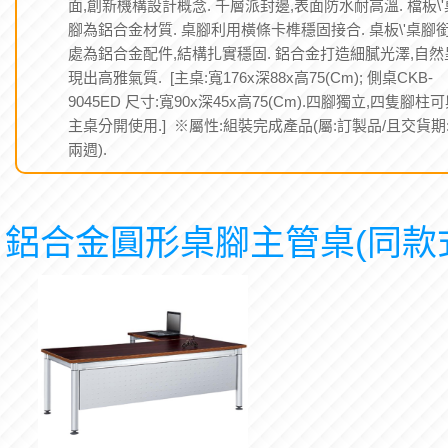
面,創新機構設計概念. 千層派封邊,表面防水耐高溫. 檔板\'
腳為鋁合金材質. 桌腳利用橫條卡榫穩固接合. 桌板\'桌腳
處為鋁合金配件,結構扎實穩固. 鋁合金打造細膩光澤,自然
現出高雅氣質. [主桌:寬176x深88x高75(Cm); 側桌CKB-
9045ED 尺寸:寬90x深45x高75(Cm).四腳獨立,四隻腳柱
主桌分開使用.] ※屬性:組裝完成產品(屬:訂製品/且交貨期
兩週).
鋁合金圓形桌腳主管桌(同款