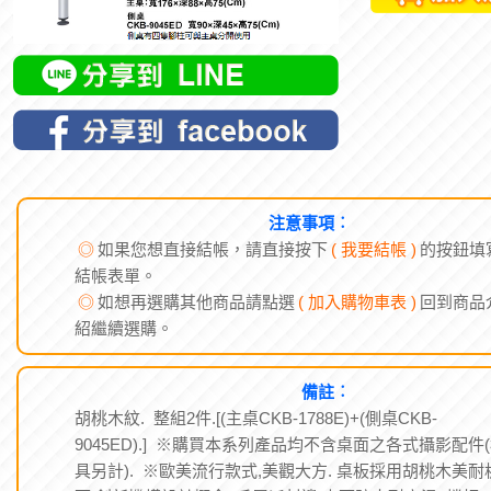
注意事項︰
◎
如果您想直接結帳，請直接按下
( 我要結帳 )
的按鈕填
結帳表單。
◎
如想再選購其他商品請點選
( 加入購物車表 )
回到商品
紹繼續選購。
備註︰
胡桃木紋. 整組2件.[(主桌CKB-1788E)+(側桌CKB-
9045ED).] ※購買本系列產品均不含桌面之各式攝影配件
具另計). ※歐美流行款式,美觀大方. 桌板採用胡桃木美耐