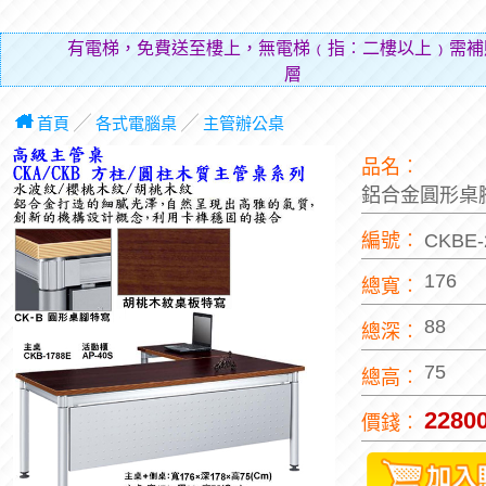
有電梯，免費送至樓上，無電梯﹙指︰二樓以上﹚需補
層費用
首頁
╱
各式電腦桌
╱
主管辦公桌
品名︰
鋁合金圓形桌
編號︰
CKBE
176
總寬︰
88
總深︰
75
總高︰
2280
價錢︰