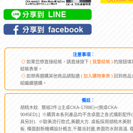
注意事項︰
◎
如果您想直接結帳，請直接按下
( 我要結帳 )
的按鈕填
結帳表單。
◎
如想再選購其他商品請點選
( 加入購物車表 )
回到商品
紹繼續選購。
備註︰
胡桃木紋. 整組2件.[(主桌CKA-1788E)+(側桌CKA-
9045ED).] ※購買本系列產品均不含桌面之各式攝影配件
具另計). ※歐美流行款式,美觀大方. 桌板採用胡桃木美耐
板. 檯面創新機構設計概念,千層派封邊,表面防水耐高溫. 