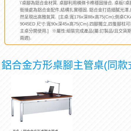
\'桌腳為鋁合金材質. 桌腳利用橫條卡榫穩固接合. 桌板\'桌
銜接處為鋁合金配件,結構扎實穩固. 鋁合金打造細膩光澤,
然呈現出高雅氣質. [主桌:寬176x深88x高75(Cm);側桌CK
9045ED 尺寸:寬90x深45x高75(Cm).四腳獨立,四隻腳柱
主桌分開使用.] ※屬性:組裝完成產品(屬:訂製品/且交貨期
兩週).
鋁合金方形桌腳主管桌(同款