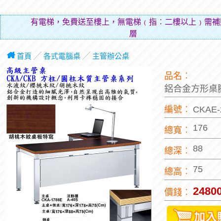
有電梯，免費送至樓上，無電梯﹙指︰二樓以上﹚需補
層費用（
首頁
╱
各式電腦桌
╱
主管辦公桌
品名︰
鋁合金方形桌
編號︰
CKAE
176
總寬︰
88
總深︰
75
總高︰
2480
價錢︰