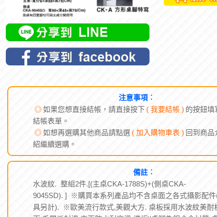
注意事項︰
◎
如果您想直接結帳，請直接按下
( 我要結帳 )
的按鈕填
結帳表單。
◎
如想再選購其他商品請點選
( 加入購物車表 )
回到商品
紹繼續選購。
備註︰
水波紋. 整組2件.[(主桌CKA-1788S)+(側桌CKA-
9045SD). ] ※購買本系列產品均不含桌面之各式攝影配件
具另計). ※歐美流行款式,美觀大方. 桌板採用水波紋美耐