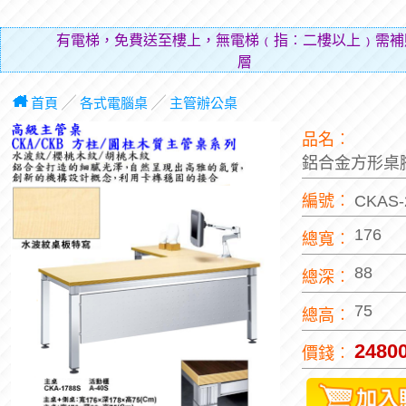
有電梯，免費送至樓上，無電梯﹙指︰二樓以上﹚需補
層費用（
首頁
╱
各式電腦桌
╱
主管辦公桌
品名︰
鋁合金方形桌
編號︰
CKAS
176
總寬︰
88
總深︰
75
總高︰
2480
價錢︰