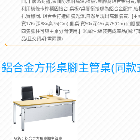
面,千層派封邊,表面防水耐高溫,檔板\'桌腳為鋁合金材質,
利用橫條卡榫穩固接合,桌板\'桌腳銜接處為鋁合金配件,結
扎實穩固. 鋁合金打造細膩光澤,自然呈現出高雅氣質. [主桌
寬176x深88x高75(Cm);側桌:寬90x深45x高75(Cm).四腳
四隻腳柱可與主桌分開使用.] ※屬性:組裝完成產品(屬:訂
品/且交貨期:需兩週).
鋁合金方形桌腳主管桌(同款
品名：鋁合金方形桌腳主管桌