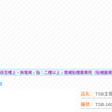
送至樓上，無電梯﹙指︰二樓以上﹚需補貼樓層費用（貼補搬運
桌
品名︰
TSB主
編號︰
TSB-16