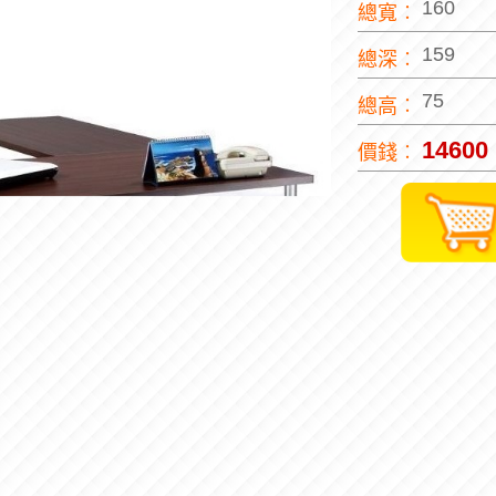
160
總寬︰
159
總深︰
75
總高︰
14600
價錢︰