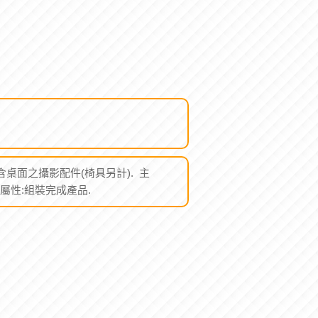
含桌面之攝影配件(椅具另計). 主
元. ※屬性:組裝完成產品.