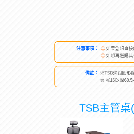
注意事項︰
◎
如果您想直接
◎
如想再選購其
備註︰
※TSB烤銀圓形
桌:寬160x深68.
TSB主管桌