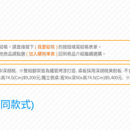
結帳，請直接按下
( 我要結帳 )
的按鈕填寫結帳表單。
他商品請點選
( 加入購物車表 )
回到商品介紹繼續選購。
腳/深胡桃. ※整組腳架皆為鐵管烤漆打造. 桌板採用深胡桃美耐板. 不
5x高74.5(Cm)$9,200元;獨立側桌:寬90x深50x高74.5(Cm)$5,400
(同款式)