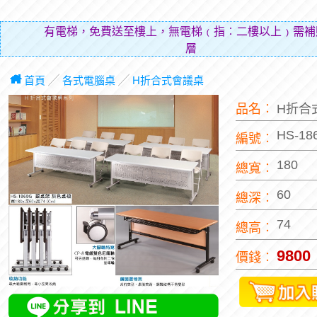
有電梯，免費送至樓上，無電梯﹙指︰二樓以上﹚需補
層費用（貼
首頁
╱
各式電腦桌
╱
H折合式會議桌
品名︰
H折合
HS-18
編號︰
180
總寬︰
60
總深︰
74
總高︰
9800
價錢︰