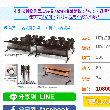
本網站貨物銷售之價格,均為內含營業稅﹙5﹪﹚。訂購
迎來電話洽詢，若對您造成不便請多海涵。
首頁
╱
各式電腦桌
╱
H折合式會議桌
品名︰
H折合
HB-18
編號︰
180
總寬︰
60
總深︰
74
總高︰
1080
價錢︰