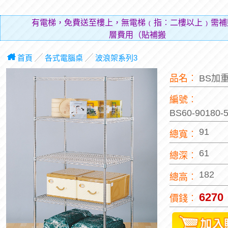
有電梯，免費送至樓上，無電梯﹙指︰二樓以上﹚需補
層費用（貼補搬運人
首頁
╱
各式電腦桌
╱
波浪架系列3
品名︰
BS加
編號︰
BS60-90180
91
總寬︰
61
總深︰
182
總高︰
6270
價錢︰