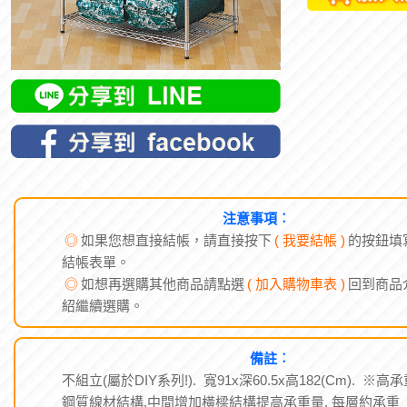
注意事項︰
◎
如果您想直接結帳，請直接按下
( 我要結帳 )
的按鈕填
結帳表單。
◎
如想再選購其他商品請點選
( 加入購物車表 )
回到商品
紹繼續選購。
備註︰
不組立(屬於DIY系列!). 寬91x深60.5x高182(Cm). ※高
鋼質線材結構,中間增加橫樑結構提高承重量. 每層約承重