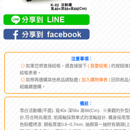
注意事項︰
◎
如果您想直接結帳，請直接按下
( 我要結帳 )
的按鈕填
結帳表單。
◎
如想再選購其他商品請點選
( 加入購物車表 )
回到商品
紹繼續選購。
備註︰
雪白活動櫃(平面). 寬40x 深56x 高66(Cm). ※美觀的外
計,符合時尚潮流. 前兩輪採煞車式的滾輪設計. 櫃身採用
色粉體烤漆. 鋼板厚度0.6~0.7mm. 抽屜第一抽附有鎖頭(