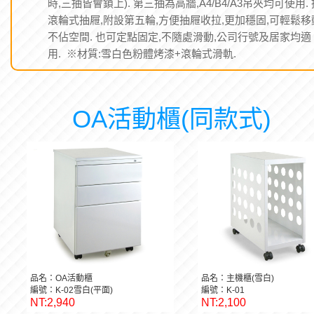
時,三抽皆會鎖上). 第三抽為高牆,A4/B4/A3吊夾均可使用. 
滾輪式抽屜,附設第五輪,方便抽屜收拉,更加穩固,可輕鬆移
不佔空間. 也可定點固定,不隨處滑動,公司行號及居家均適
用. ※材質:雪白色粉體烤漆+滾輪式滑軌.
OA活動櫃(同款式)
品名：OA活動櫃
品名：主機櫃(雪白)
編號：K-02雪白(平面)
編號：K-01
NT:2,940
NT:2,100