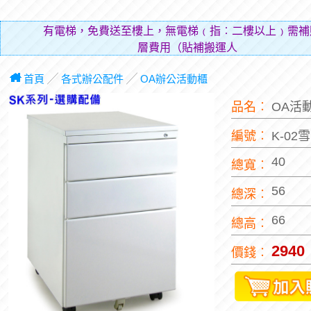
有電梯，免費送至樓上，無電梯﹙指︰二樓以上﹚需補
層費用（貼補搬運人的辛勞）。
首頁
╱
各式辦公配件
╱
OA辦公活動櫃
品名︰
OA活
編號︰
K-02
40
總寬︰
56
總深︰
66
總高︰
2940
價錢︰