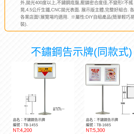
外,拋光400度以上,不鏽鋼底盤,壓鎮密合度佳,不變形\'不搖
晃,4.5公斤生鐵,CNC拋光表面. 展示版主體,完整好組合. 
各業店面\'展覽場均適用. ※屬性:DIY自組產品(簡單輕巧
裝).
不鏽鋼告示牌(同款式)
品名：不鏽鋼告示牌
品名：不鏽鋼告示牌
編號：TB-145S
編號：TB-168S
NT:4,200
NT:5,300