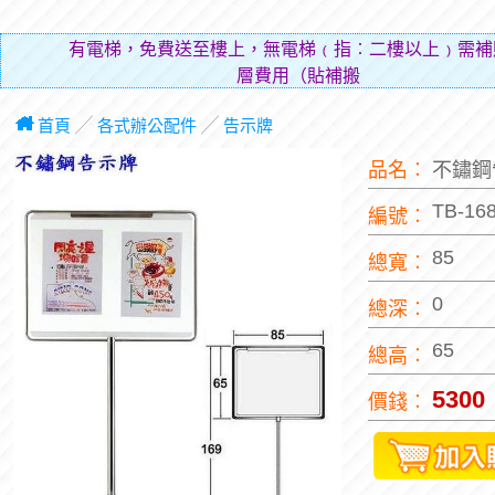
有電梯，免費送至樓上，無電梯﹙指︰二樓以上﹚需補
層費用（貼補搬運人
首頁
╱
各式辦公配件
╱
告示牌
品名︰
不鏽鋼
TB-16
編號︰
85
總寬︰
0
總深︰
65
總高︰
5300
價錢︰