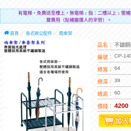
有電梯，免費送至樓上，無電梯﹙指︰二樓以上﹚需補
層費用（貼補搬運人的辛勞）。
首頁
╱
各式辦公配件
╱
雨傘架
品名︰
不鏽鋼
CP-14
編號︰
64
總寬︰
39
總深︰
60
總高︰
4200
價錢︰