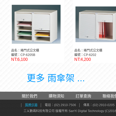
品名：捲門式公文櫃
品名：捲門式公文櫃
編號：CP-6205B
編號：CP-6202
NT:6,100
NT:4,200
更多 雨傘架 ...
關於我們
購物須知
訂單查詢
聯絡我
│
服務信箱
│
電話：(02) 2910-7506
│
傳真：(02) 2910-0205
三乂數碼科技有限公司 版權所有 SanYi Digital Technology (C)201