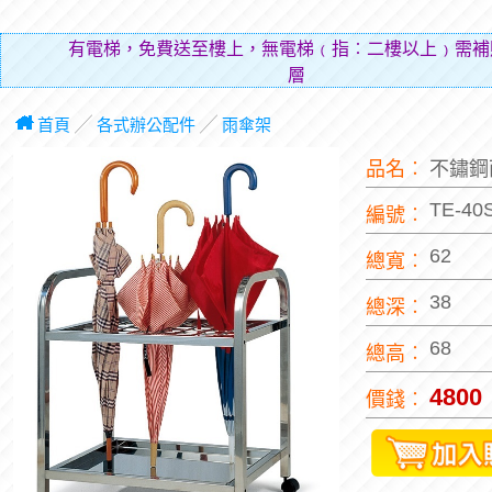
有電梯，免費送至樓上，無電梯﹙指︰二樓以上﹚需補
層費用（
首頁
╱
各式辦公配件
╱
雨傘架
品名︰
不鏽鋼
TE-40
編號︰
62
總寬︰
38
總深︰
68
總高︰
4800
價錢︰