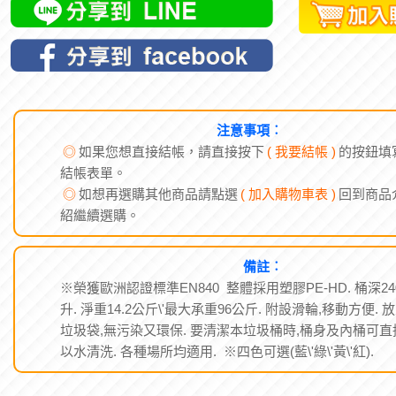
注意事項︰
◎
如果您想直接結帳，請直接按下
( 我要結帳 )
的按鈕填
結帳表單。
◎
如想再選購其他商品請點選
( 加入購物車表 )
回到商品
紹繼續選購。
備註︰
※榮獲歐洲認證標準EN840 整體採用塑膠PE-HD. 桶深24
升. 淨重14.2公斤\'最大承重96公斤. 附設滑輪,移動方便. 
垃圾袋,無污染又環保. 要清潔本垃圾桶時,桶身及內桶可直
以水清洗. 各種場所均適用. ※四色可選(藍\'綠\'黃\'紅).