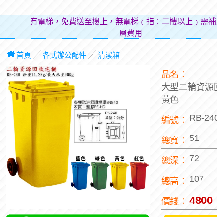
有電梯，免費送至樓上，無電梯﹙指︰二樓以上﹚需補
層費用（貼補搬
首頁
╱
各式辦公配件
╱
清潔箱
品名︰
大型二輪資源
黃色
RB-24
編號︰
51
總寬︰
72
總深︰
107
總高︰
4800
價錢︰