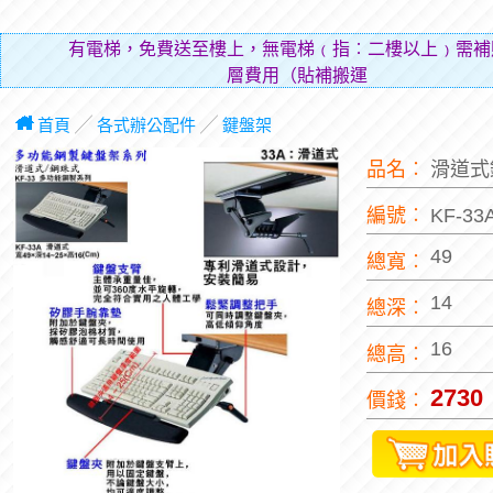
有電梯，免費送至樓上，無電梯﹙指︰二樓以上﹚需補
層費用（貼補搬運人的辛
首頁
╱
各式辦公配件
╱
鍵盤架
品名︰
滑道式
編號︰
KF-3
49
總寬︰
14
總深︰
16
總高︰
2730
價錢︰