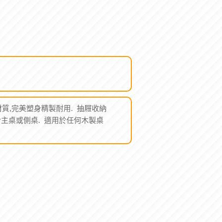
材質,完美塑身精製耐用. 抽屜收納
於主桌或側桌. 適用於任何木製桌