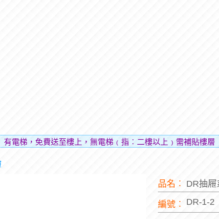
，免費送至樓上，無電梯﹙指︰二樓以上﹚需補貼樓層費用（貼
屜
品名︰
DR抽
DR-1-2
編號︰