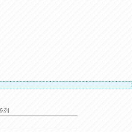
補搬運
屜系列