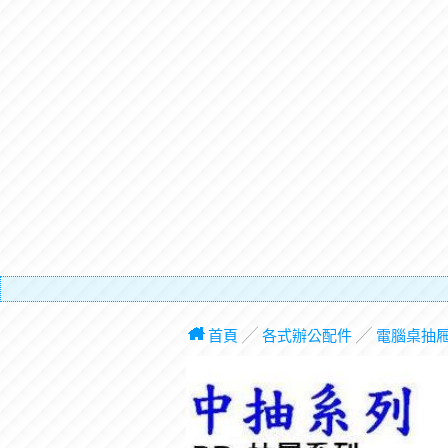
有電梯
首頁
╱
各式辦公配件
╱
電腦桌抽