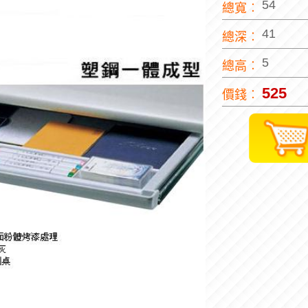
54
總寬︰
41
總深︰
5
總高︰
525
價錢︰