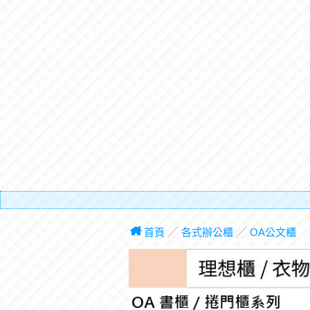
有電梯，
首頁
╱
各式辦公櫃
╱
OA公文櫃