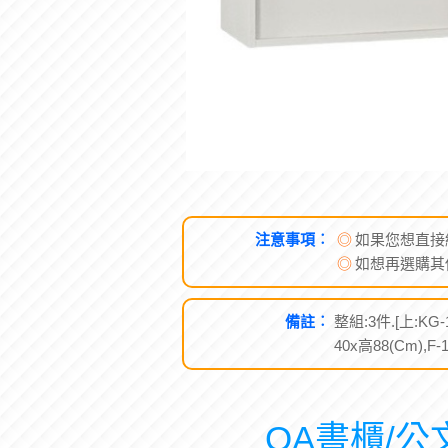
注意事項︰
◎
如果您想直接
◎
如想再選購其
備註︰
整組:3件.[上:KG-
40x高88(Cm),
OA書櫃/公