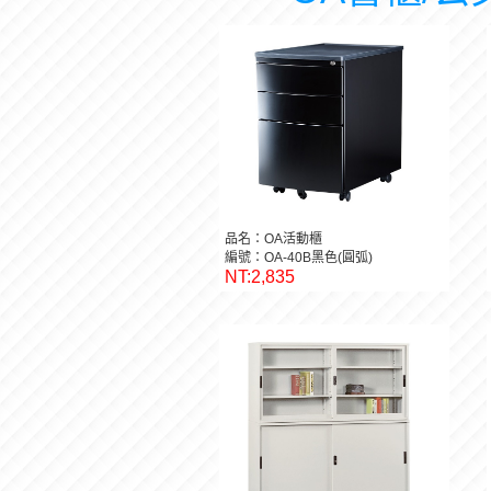
品名：OA活動櫃
編號：OA-40B黑色(圓弧)
NT:2,835