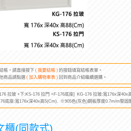
結帳，請直接按下
( 我要結帳 )
的按鈕填寫結帳表單。
他商品請點選
( 加入購物車表 )
回到商品介紹繼續選購。
176 拉玻 +下:KS-176 拉門 +F-176底座] KG-176 拉玻:寬176x深40x高
F-176底座:寬176x深40x高5(Cm). ※905色(灰色)鋼板厚度0.7m/m
文櫃(同款式)