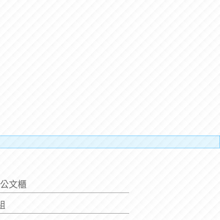
搬運人的
/公文櫃
套組