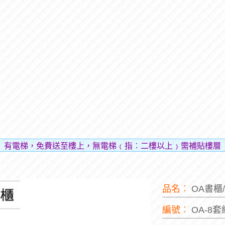
免費送至樓上，無電梯﹙指︰二樓以上﹚需補貼樓層費用（貼補
品名︰
OA書櫃
編號︰
OA-8